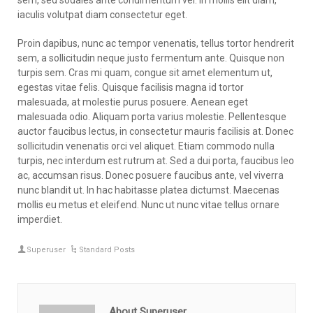
sem, sed sodales ante condimentum vel. In mollis elit diam,
iaculis volutpat diam consectetur eget.
Proin dapibus, nunc ac tempor venenatis, tellus tortor hendrerit
sem, a sollicitudin neque justo fermentum ante. Quisque non
turpis sem. Cras mi quam, congue sit amet elementum ut,
egestas vitae felis. Quisque facilisis magna id tortor
malesuada, at molestie purus posuere. Aenean eget
malesuada odio. Aliquam porta varius molestie. Pellentesque
auctor faucibus lectus, in consectetur mauris facilisis at. Donec
sollicitudin venenatis orci vel aliquet. Etiam commodo nulla
turpis, nec interdum est rutrum at. Sed a dui porta, faucibus leo
ac, accumsan risus. Donec posuere faucibus ante, vel viverra
nunc blandit ut. In hac habitasse platea dictumst. Maecenas
mollis eu metus et eleifend. Nunc ut nunc vitae tellus ornare
imperdiet.
Superuser
Standard Posts
About Superuser