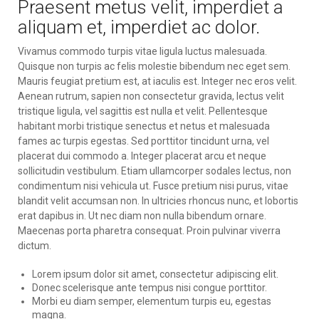
Praesent metus velit, imperdiet a
aliquam et, imperdiet ac dolor.
Vivamus commodo turpis vitae ligula luctus malesuada.
Quisque non turpis ac felis molestie bibendum nec eget sem.
Mauris feugiat pretium est, at iaculis est. Integer nec eros velit.
Aenean rutrum, sapien non consectetur gravida, lectus velit
tristique ligula, vel sagittis est nulla et velit. Pellentesque
habitant morbi tristique senectus et netus et malesuada
fames ac turpis egestas. Sed porttitor tincidunt urna, vel
placerat dui commodo a. Integer placerat arcu et neque
sollicitudin vestibulum. Etiam ullamcorper sodales lectus, non
condimentum nisi vehicula ut. Fusce pretium nisi purus, vitae
blandit velit accumsan non. In ultricies rhoncus nunc, et lobortis
erat dapibus in. Ut nec diam non nulla bibendum ornare.
Maecenas porta pharetra consequat. Proin pulvinar viverra
dictum.
Lorem ipsum dolor sit amet, consectetur adipiscing elit.
Donec scelerisque ante tempus nisi congue porttitor.
Morbi eu diam semper, elementum turpis eu, egestas
magna.