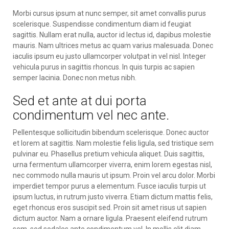
Morbi cursus ipsum at nunc semper, sit amet convallis purus
scelerisque. Suspendisse condimentum diam id feugiat
sagittis. Nullam erat nulla, auctor id lectus id, dapibus molestie
mauris. Nam ultrices metus ac quam varius malesuada. Donec
iaculis ipsum eu justo ullamcorper volutpat in vel nisl. Integer
vehicula purus in sagittis rhoncus. In quis turpis ac sapien
semper lacinia. Donec non metus nibh.
Sed et ante at dui porta
condimentum vel nec ante.
Pellentesque sollicitudin bibendum scelerisque. Donec auctor
et lorem at sagittis. Nam molestie felis ligula, sed tristique sem
pulvinar eu. Phasellus pretium vehicula aliquet. Duis sagittis,
urna fermentum ullamcorper viverra, enim lorem egestas nisl,
nec commodo nulla mauris ut ipsum. Proin vel arcu dolor. Morbi
imperdiet tempor purus a elementum. Fusce iaculis turpis ut
ipsum luctus, in rutrum justo viverra. Etiam dictum mattis felis,
eget rhoncus eros suscipit sed. Proin sit amet risus ut sapien
dictum auctor. Nam a ornare ligula. Praesent eleifend rutrum